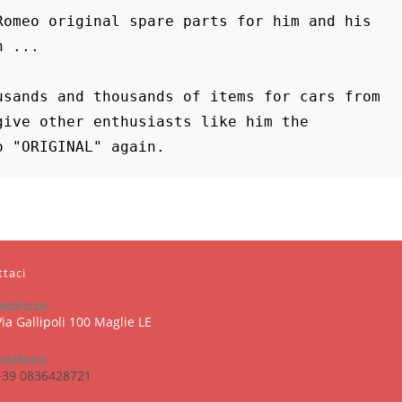
omeo original spare parts for him and his 
 ...

sands and thousands of items for cars from 
ive other enthusiasts like him the 
o "ORIGINAL" again.
ttaci
indirizzo
Via Gallipoli 100 Maglie LE
telefono
+39 0836428721