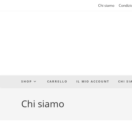
Salta
Chi siamo
Condizio
al
contenuto
SHOP
CARRELLO
IL MIO ACCOUNT
CHI S
Chi siamo