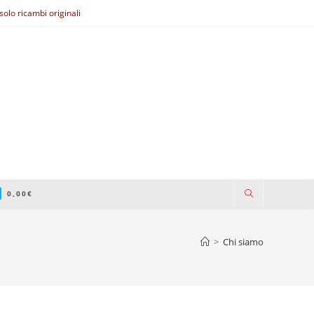
olo ricambi originali
0,00
€
>
Chi siamo