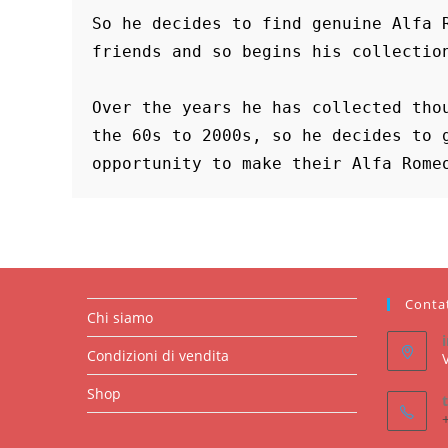
So he decides to find genuine Alfa R
friends and so begins his collection
Over the years he has collected thou
the 60s to 2000s, so he decides to g
opportunity to make their Alfa Rome
Conta
Chi siamo
Condizioni di vendita
Shop