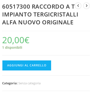
60517300 RACCORDO A T
IMPIANTO TERGICRISTALLI
ALFA NUOVO ORIGINALE
20,00
€
1 disponibili
60517300
AGGIUNGI AL CARRELLO
RACCORDO
A
T
Categoria:
Senza categoria
IMPIANTO
TERGICRISTALLI
ALFA
NUOVO