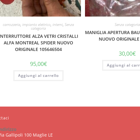
carrozzeria
,
impianto elettrico
,
interni
,
Senza
Senza categoria
categoria
MANIGLIA APERTURA BAU
INTERRUTTORE ALZA VETRI CRISTALLI
NUOVO ORIGINALE
ALFA MONTREAL SPIDER NUOVO
ORIGINALE 105646504
30,00
€
95,00
€
Aggiungi al carr
Aggiungi al carrello
ttaci
indirizzo
Via Gallipoli 100 Maglie LE