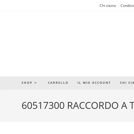
Salta
Chi siamo
Condizio
al
contenuto
SHOP
CARRELLO
IL MIO ACCOUNT
CHI S
60517300 RACCORDO A T