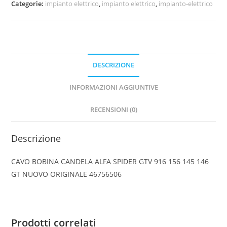
Categorie:
impianto elettrico
,
impianto elettrico
,
impianto-elettrico
SPIDER
GTV
916
156
145
DESCRIZIONE
146
GT
INFORMAZIONI AGGIUNTIVE
NUOVO
RECENSIONI (0)
ORIGINALE
46756506
Descrizione
quantità
CAVO BOBINA CANDELA ALFA SPIDER GTV 916 156 145 146
GT NUOVO ORIGINALE 46756506
Prodotti correlati