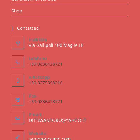
Shop
Contattaci
indirizzo
Via Gallipoli 100 Maglie LE
telefono
+39 0836428721
whatsapp
+39 3275398216
Fax:
+39 0836428721
Email:
Opens
DITTASANTORO@YAHOO.IT
in
your
Website:
application
santororicambi.com