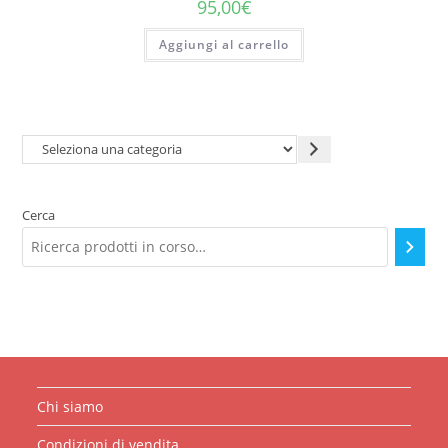
95,00
€
Aggiungi al carrello
Seleziona
una
categoria
Cerca
Chi siamo
Condizioni di vendita