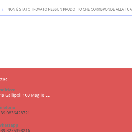
NON È STATO TROVATO NESSUN PRODOTTO CHE CORRISPONDE ALLA TUA 
ttaci
indirizzo
Via Gallipoli 100 Maglie LE
telefono
+39 0836428721
whatsapp
+39 3275398216