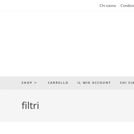
Salta
Chi siamo
Condizio
al
contenuto
SHOP
CARRELLO
IL MIO ACCOUNT
CHI S
filtri