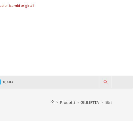
olo ricambi originali
0,00
€
>
Prodotti
>
GIULIETTA
>
filtri