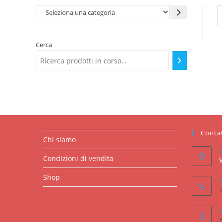
Seleziona
una
categoria
Cerca
Conta
Chi siamo
Condizioni di vendita
Shop