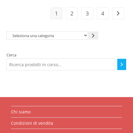
1
2
3
4
Seleziona
una
categoria
Cerca
Chi siamo
Condizioni di vendita