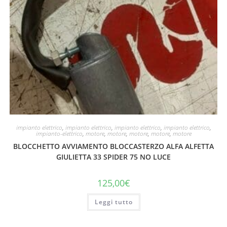
impianto elettrico
,
impianto elettrico
,
impianto elettrico
,
impianto elettrico
,
impianto-elettrico
,
motore
,
motore
,
motore
,
motore
,
motore
BLOCCHETTO AVVIAMENTO BLOCCASTERZO ALFA ALFETTA
GIULIETTA 33 SPIDER 75 NO LUCE
125,00
€
Leggi tutto