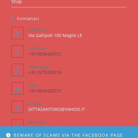
Shop
Contattaci
indirizzo
Via Gallipoli 100 Maglie LE
telefono
+39 0836428721
whatsapp
+39 3275398216
Fax:
+39 0836428721
Email:
Opens
DITTASANTORO@YAHOO.IT
in
your
Website:
application
santororicambi.com
BEWARE OF SCAMS VIA THE FACEBOOK PAGE