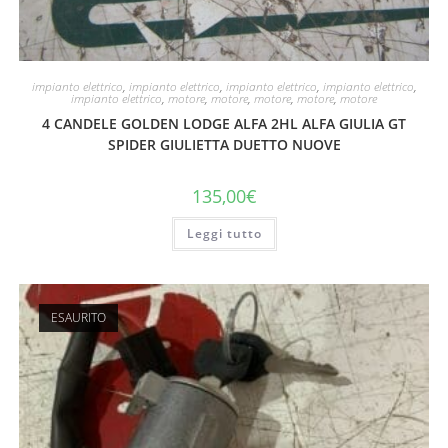
impianto elettrico
,
impianto elettrico
,
impianto elettrico
,
impianto elettrico
,
impianto elettrico
,
motore
,
motore
,
motore
,
motore
,
motore
4 CANDELE GOLDEN LODGE ALFA 2HL ALFA GIULIA GT
SPIDER GIULIETTA DUETTO NUOVE
135,00
€
Leggi tutto
ESAURITO