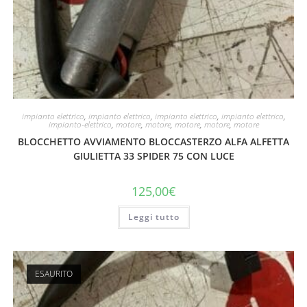
impianto elettrico
,
impianto elettrico
,
impianto elettrico
,
impianto elettrico
,
impianto-elettrico
,
motore
,
motore
,
motore
,
motore
,
motore
BLOCCHETTO AVVIAMENTO BLOCCASTERZO ALFA ALFETTA
GIULIETTA 33 SPIDER 75 CON LUCE
125,00
€
Leggi tutto
ESAURITO