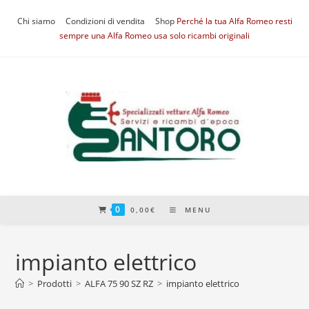
Salta
Chi siamo
Condizioni di vendita
Shop
Perché la tua Alfa Romeo resti
al
sempre una Alfa Romeo usa solo ricambi originali
contenuto
0
0,00
€
MENU
impianto elettrico
>
Prodotti
>
ALFA 75 90 SZ RZ
>
impianto elettrico