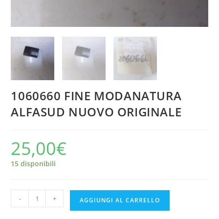
1060660 FINE MODANATURA
ALFASUD NUOVO ORIGINALE
25,00
€
15 disponibili
1060660
-
+
AGGIUNGI AL CARRELLO
FINE