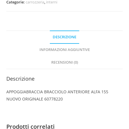
Categorie:
carrozzeria
,
interni
155
NUOVO
ORIGINALE
60778220
quantità
DESCRIZIONE
INFORMAZIONI AGGIUNTIVE
RECENSIONI (0)
Descrizione
APPOGGIABRACCIA BRACCIOLO ANTERIORE ALFA 155
NUOVO ORIGINALE 60778220
Prodotti correlati