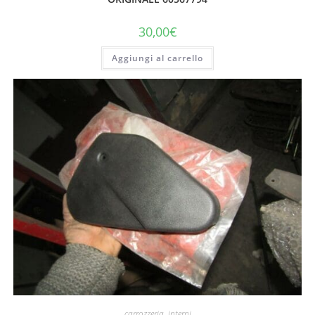
30,00
€
Aggiungi al carrello
carrozzeria
,
interni