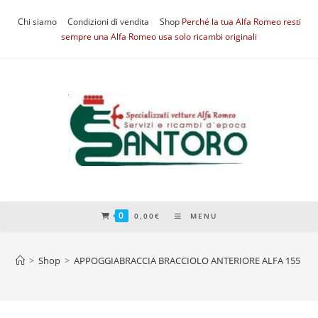
Salta
Chi siamo
Condizioni di vendita
Shop
Perché la tua Alfa Romeo resti
al
sempre una Alfa Romeo usa solo ricambi originali
contenuto
0
0,00
€
MENU
>
Shop
>
APPOGGIABRACCIA BRACCIOLO ANTERIORE ALFA 155 NU