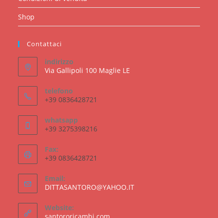
Shop
Contattaci
indirizzo
Via Gallipoli 100 Maglie LE
telefono
+39 0836428721
whatsapp
+39 3275398216
Fax:
+39 0836428721
Email:
Opens
DITTASANTORO@YAHOO.IT
in
your
Website:
application
santororicambi.com