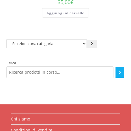
35,00
€
Aggiungi al carrello
Seleziona
una
categoria
Cerca
Chi siamo
Condizioni di vendita