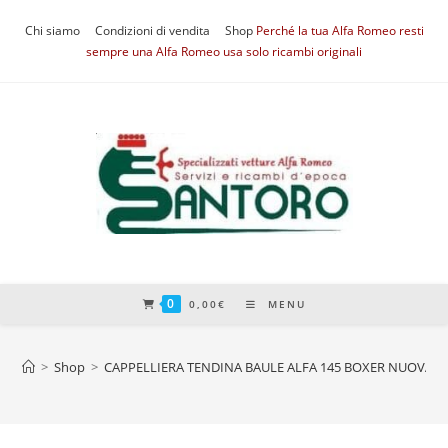
Salta
Chi siamo
Condizioni di vendita
Shop
Perché la tua Alfa Romeo resti
al
sempre una Alfa Romeo usa solo ricambi originali
contenuto
0
0,00
€
MENU
>
Shop
>
CAPPELLIERA TENDINA BAULE ALFA 145 BOXER NUOVA O