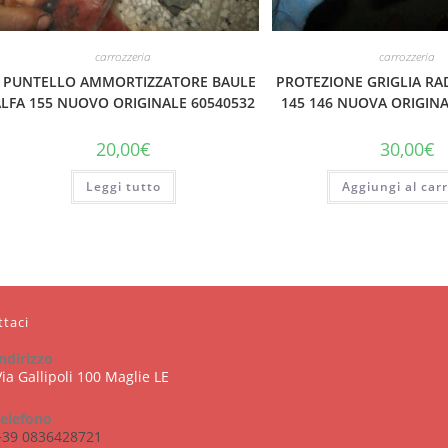
carrozzeria
carrozzeria
 PUNTELLO AMMORTIZZATORE BAULE
PROTEZIONE GRIGLIA RA
LFA 155 NUOVO ORIGINALE 60540532
145 146 NUOVA ORIGINA
20,00
€
30,00
€
Leggi tutto
Aggiungi al carr
ttaci
indirizzo
Via Gallipoli 100 Maglie LE
telefono
+39 0836428721