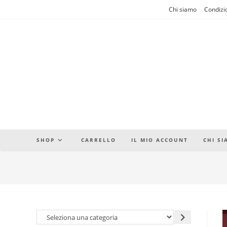
Salta
Chi siamo
Condizio
al
contenuto
SHOP
CARRELLO
IL MIO ACCOUNT
CHI S
Seleziona