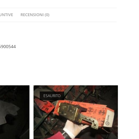
ORIGINALE
5900544
UNTIVE
RECENSIONI (0)
quantità
5900544
ESAURITO