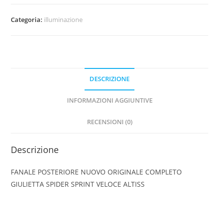
NUOVO
ORIGINALE
Categoria:
illuminazione
COMPLETO
GIULIETTA
SPIDER
SPRINT
VELOCE
DESCRIZIONE
ALTISS
quantità
INFORMAZIONI AGGIUNTIVE
RECENSIONI (0)
Descrizione
FANALE POSTERIORE NUOVO ORIGINALE COMPLETO
GIULIETTA SPIDER SPRINT VELOCE ALTISS