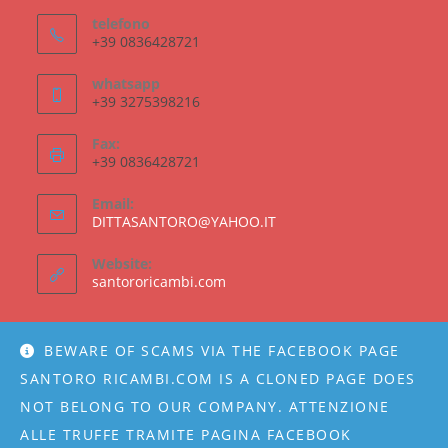
telefono
+39 0836428721
whatsapp
+39 3275398216
Fax:
+39 0836428721
Email:
Opens
DITTASANTORO@YAHOO.IT
in
your
Website:
application
santororicambi.com
BEWARE OF SCAMS VIA THE FACEBOOK PAGE
SANTORO RICAMBI.COM IS A CLONED PAGE DOES
NOT BELONG TO OUR COMPANY. ATTENZIONE
ALLE TRUFFE TRAMITE PAGINA FACEBOOK
Chi siamo
Condizioni di vendita
Shop