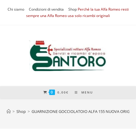
Salta
Chi siamo
Condizioni di vendita
Shop
Perché la tua Alfa Romeo resti
al
sempre una Alfa Romeo usa solo ricambi originali
contenuto
0
0,00
€
MENU
>
Shop
>
GUARNIZIONE GOCCIOLATOIO ALFA 155 NUOVA ORIGINA