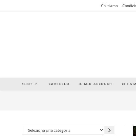
Salta
Chi siamo
Condizio
al
contenuto
SHOP
CARRELLO
IL MIO ACCOUNT
CHI S
Seleziona