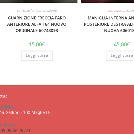
carrozzeria
,
illuminazione
carrozzeria
,
inter
GUARNIZIONE FRECCIA FARO
MANIGLIA INTERNA A
ANTERIORE ALFA 164 NUOVO
POSTERIORE DESTRA ALF
ORIGINALE 60743093
NUOVA 60601
15,00
€
45,00
€
Leggi tutto
Leggi tutto
ttaci
indirizzo
Via Gallipoli 100 Maglie LE
telefono
+39 0836428721