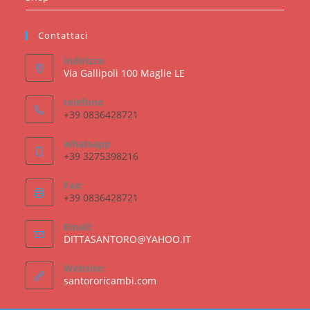
Contattaci
indirizzo
Via Gallipoli 100 Maglie LE
telefono
+39 0836428721
whatsapp
+39 3275398216
Fax:
+39 0836428721
Email:
Opens
DITTASANTORO@YAHOO.IT
in
your
Website:
application
santororicambi.com