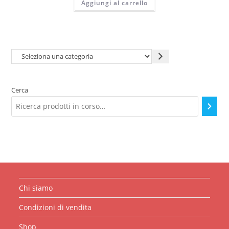
Aggiungi al carrello
Seleziona
una
categoria
Cerca
Chi siamo
Condizioni di vendita
Shop