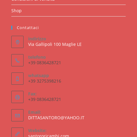
Shop
Contattaci
indirizzo
Via Gallipoli 100 Maglie LE
telefono
+39 0836428721
whatsapp
+39 3275398216
Fax:
+39 0836428721
Email:
Opens
DITTASANTORO@YAHOO.IT
in
your
Website:
application
santororicambi.com