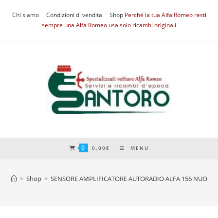
Salta
Chi siamo
Condizioni di vendita
Shop
Perché la tua Alfa Romeo resti
al
sempre una Alfa Romeo usa solo ricambi originali
contenuto
0
0,00
€
MENU
>
Shop
>
SENSORE AMPLIFICATORE AUTORADIO ALFA 156 NUOVO 