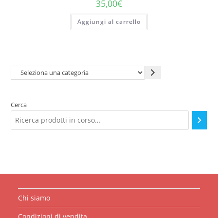
35,00
€
Aggiungi al carrello
Seleziona
una
categoria
Cerca
Chi siamo
Condizioni di vendita