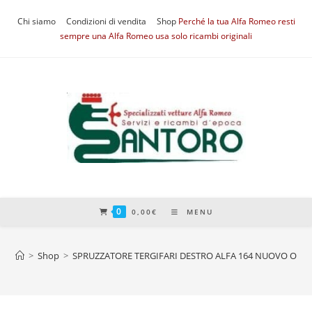
Salta
Chi siamo
Condizioni di vendita
Shop
Perché la tua Alfa Romeo resti
al
sempre una Alfa Romeo usa solo ricambi originali
contenuto
0
0,00
€
MENU
>
Shop
>
SPRUZZATORE TERGIFARI DESTRO ALFA 164 NUOVO ORIG