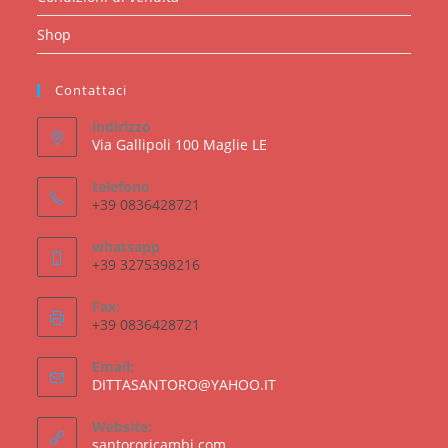
Shop
Contattaci
indirizzo
Via Gallipoli 100 Maglie LE
telefono
+39 0836428721
whatsapp
+39 3275398216
Fax:
+39 0836428721
Email:
Opens
DITTASANTORO@YAHOO.IT
in
your
Website:
application
santororicambi.com