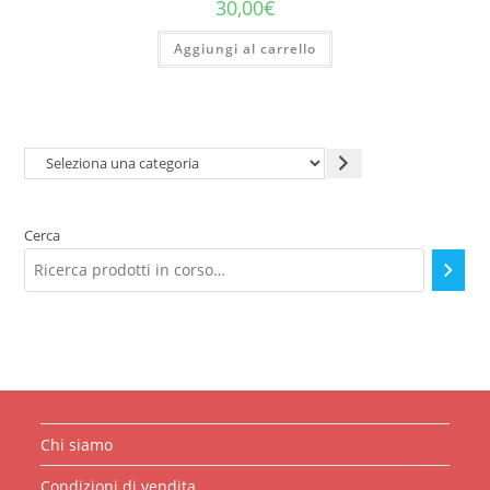
30,00
€
Aggiungi al carrello
Seleziona
una
categoria
Cerca
Chi siamo
Condizioni di vendita