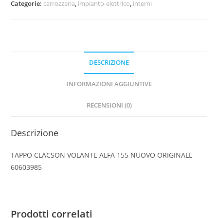
Categorie:
carrozzeria
,
impianto-elettrico
,
interni
155
NUOVO
ORIGINALE
60603985
quantità
DESCRIZIONE
INFORMAZIONI AGGIUNTIVE
RECENSIONI (0)
Descrizione
TAPPO CLACSON VOLANTE ALFA 155 NUOVO ORIGINALE
60603985
Prodotti correlati