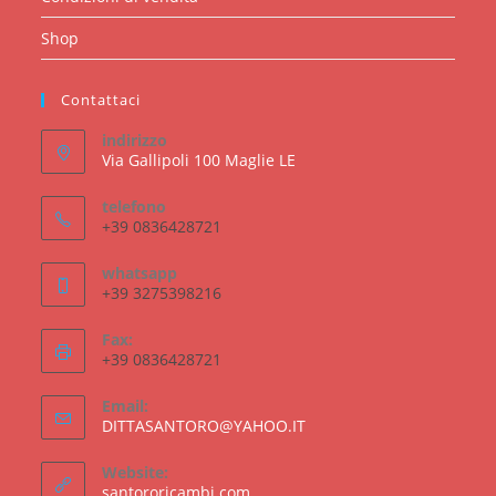
Shop
Contattaci
indirizzo
Via Gallipoli 100 Maglie LE
telefono
+39 0836428721
whatsapp
+39 3275398216
Fax:
+39 0836428721
Email:
Opens
DITTASANTORO@YAHOO.IT
in
your
Website:
application
santororicambi.com