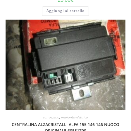
Aggiungi al carrello
carrozzeria
,
impianto-elettrico
CENTRALINA ALZACRISTALLI ALFA 155 146 146 NUOCO
ORIGINALE 60581700