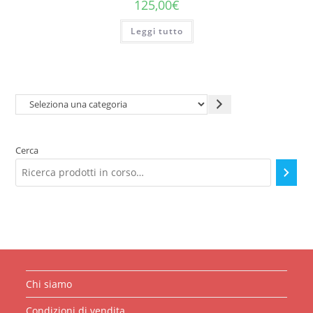
125,00
€
Leggi tutto
Seleziona
una
categoria
Cerca
Chi siamo
Condizioni di vendita