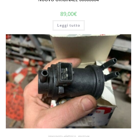
89,00
€
Leggi tutto
impianto-elettrico
,
motore