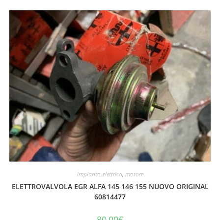
impianto-elettrico
,
motore
ELETTROVALVOLA EGR ALFA 145 146 155 NUOVO ORIGINAL
60814477
80,00
€