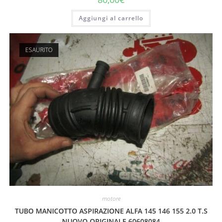
Aggiungi al carrello
ESAURITO
motore
TUBO MANICOTTO ASPIRAZIONE ALFA 145 146 155 2.0 T.S
NUOVO ORIGINALE 60608084