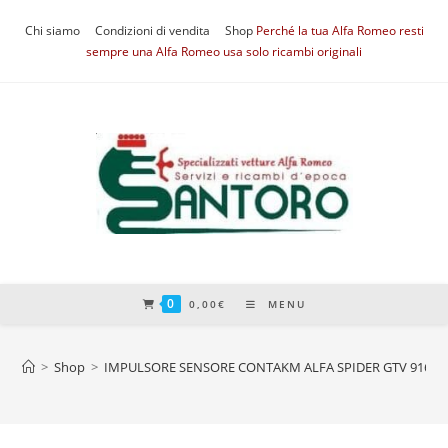
Salta
Chi siamo
Condizioni di vendita
Shop
Perché la tua Alfa Romeo resti
al
sempre una Alfa Romeo usa solo ricambi originali
contenuto
0
0,00
€
MENU
>
Shop
>
IMPULSORE SENSORE CONTAKM ALFA SPIDER GTV 916 2.0 