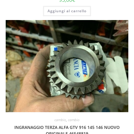
Aggiungi al carrello
cambio
,
cambio
INGRANAGGIO TERZA ALFA GTV 916 145 146 NUOVO
ORIGINALE 46548819