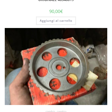
90,00
€
Aggiungi al carrello
cambio
,
cambio