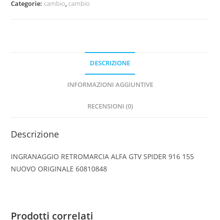
Categorie:
cambio
,
cambio
SPIDER
916
155
NUOVO
ORIGINALE
DESCRIZIONE
60810848
quantità
INFORMAZIONI AGGIUNTIVE
RECENSIONI (0)
Descrizione
INGRANAGGIO RETROMARCIA ALFA GTV SPIDER 916 155
NUOVO ORIGINALE 60810848
Prodotti correlati